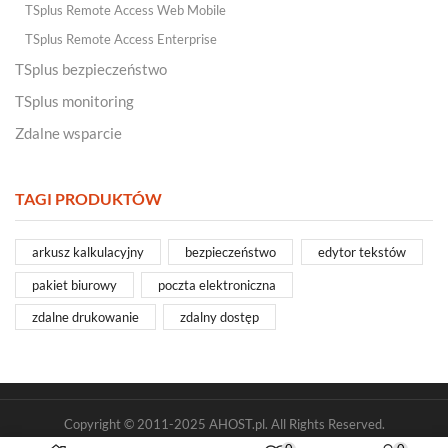
TSplus Remote Access Web Mobile
TSplus Remote Access Enterprise
TSplus bezpieczeństwo
TSplus monitoring
Zdalne wsparcie
TAGI PRODUKTÓW
arkusz kalkulacyjny
bezpieczeństwo
edytor tekstów
pakiet biurowy
poczta elektroniczna
zdalne drukowanie
zdalny dostęp
Copyright © 2011-2025 AHOST.pl. All Rights Reserved.