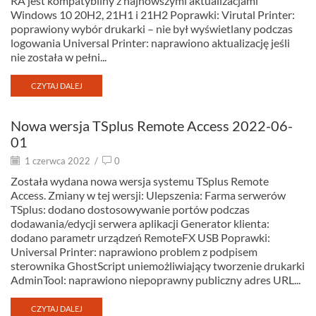
RA jest kompatybilny z najnowszymi aktualizacjami
Windows 10 20H2, 21H1 i 21H2 Poprawki: Virutal Printer:
poprawiony wybór drukarki – nie był wyświetlany podczas
logowania Universal Printer: naprawiono aktualizację jeśli
nie została w pełni...
CZYTAJ DALEJ
Nowa wersja TSplus Remote Access 2022-06-
01
1 czerwca 2022
/
0
Została wydana nowa wersja systemu TSplus Remote
Access. Zmiany w tej wersji: Ulepszenia: Farma serwerów
TSplus: dodano dostosowywanie portów podczas
dodawania/edycji serwera aplikacji Generator klienta:
dodano parametr urządzeń RemoteFX USB Poprawki:
Universal Printer: naprawiono problem z podpisem
sterownika GhostScript uniemożliwiający tworzenie drukarki
AdminTool: naprawiono niepoprawny publiczny adres URL...
CZYTAJ DALEJ