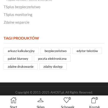
TSplus bezpieczeństwo
TSplus monitoring
Zdalne wsparcie
TAGI PRODUKTÓW
arkusz kalkulacyjny
bezpieczeństwo
edytor tekstów
pakiet biurowy
poczta elektroniczna
zdalne drukowanie
zdalny dostęp
Copyright © 2011-2025 AHOST.pl. All Rights Reserved.
0
0
Regulamin sklepu
Regulamin konta
Polityka prywatności
Nota prawna
Start
Sklep
Schowek
Koszyk