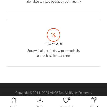
ale także w razie potrzeby pomagamy
PROMOCJE
Sprawdzaj produkty w promocjach,
a uzyskasz lepszą cenę
Copyright © 2011-2025 AHOST.pl. All Rights Reserved.
0
0
Regulamin sklepu
Regulamin konta
Polityka prywatności
Nota prawna