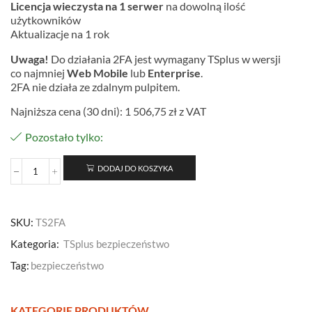
Licencja wieczysta na 1 serwer
na dowolną ilość
użytkowników
Aktualizacje na 1 rok
Uwaga!
Do działania 2FA jest wymagany TSplus w wersji
co najmniej
Web Mobile
lub
Enterprise
.
2FA nie działa ze zdalnym pulpitem.
Najniższa cena (30 dni):
1 506,75
zł
z VAT
Pozostało tylko:
DODAJ DO KOSZYKA
SKU:
TS2FA
Kategoria:
TSplus bezpieczeństwo
Tag:
bezpieczeństwo
KATEGORIE PRODUKTÓW