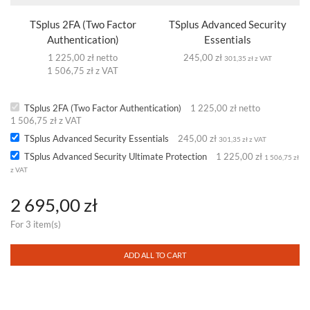
TSplus 2FA (Two Factor
TSplus Advanced Security
Authentication)
Essentials
1 225,00 zł netto
245,00
zł
301,35
zł
z VAT
1 506,75 zł z VAT
TSplus 2FA (Two Factor Authentication)
1 225,00 zł netto
1 506,75 zł z VAT
TSplus Advanced Security Essentials
245,00
zł
301,35
zł
z VAT
TSplus Advanced Security Ultimate Protection
1 225,00
zł
1 506,75
zł
z VAT
2 695,00
zł
For 3 item(s)
ADD ALL TO CART