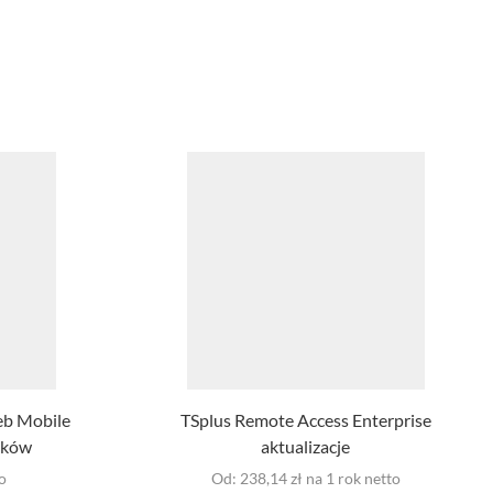
eb Mobile
TSplus Remote Access Enterprise
ików
aktualizacje
o
Od:
238,14
zł
na 1 rok
netto