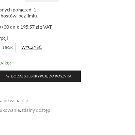
esnych połączeń: 1
 hostów: bez limitu
 (30 dni):
195,57
zł
z VAT
pcji
WYCZYŚĆ
1 ROK
tylko:
DODAJ SUBSKRYPCJĘ DO KOSZYKA
alne wsparcie
rukowanie
,
zdalny dostęp