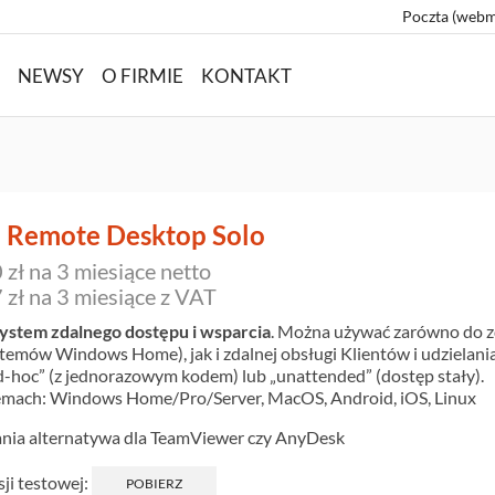
Poczta (webm
NEWSY
O FIRMIE
KONTAKT
 Remote Desktop Solo
0
zł
na 3 miesiące
netto
 zł na 3 miesiące z VAT
ystem zdalnego dostępu i wsparcia
. Można używać zarówno do z
stemów Windows Home), jak i zdalnej obsługi Klientów i udzielani
d-hoc” (z jednorazowym kodem) lub „unattended” (dostęp stały).
emach: Windows Home/Pro/Server, MacOS, Android, iOS, Linux
ania alternatywa dla TeamViewer czy AnyDesk
sji testowej:
POBIERZ