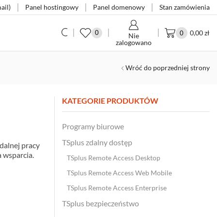
ail)
Panel hostingowy
Panel domenowy
Stan zamówienia
0,00
zł
0
0
Nie
zalogowano
Wróć do poprzedniej strony
KATEGORIE PRODUKTÓW
Programy biurowe
TSplus zdalny dostęp
dalnej pracy
a wsparcia.
TSplus Remote Access Desktop
TSplus Remote Access Web Mobile
TSplus Remote Access Enterprise
TSplus bezpieczeństwo