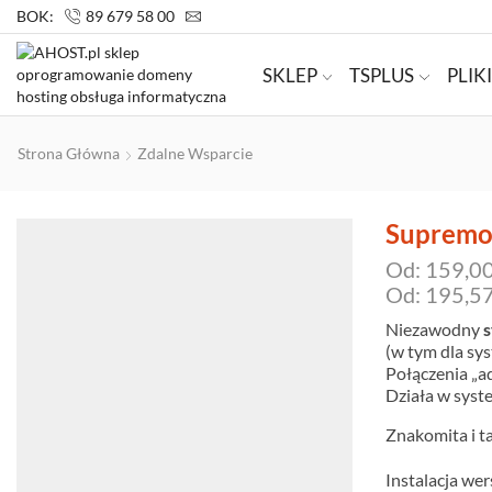
BOK:
89 679 58 00
SKLEP
TSPLUS
PLIKI
Strona Główna
Zdalne Wsparcie
Supremo
Od:
159,0
Od: 195,57
Niezawodny
s
(w tym dla sy
Połączenia „a
Działa w syst
Znakomita i t
Instalacja wer