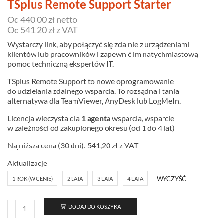
TSplus Remote Support Starter
Od 440,00 zł netto
Od 541,20 zł z VAT
Wystarczy link, aby połączyć się zdalnie z urządzeniami
klientów lub pracowników i zapewnić im natychmiastową
pomoc techniczną ekspertów IT.
TSplus Remote Support to nowe oprogramowanie
do udzielania zdalnego wsparcia. To rozsądna i tania
alternatywa dla TeamViewer, AnyDesk lub LogMeIn.
Licencja wieczysta dla
1 agenta
wsparcia, wsparcie
w zależności od zakupionego okresu (od 1 do 4 lat)
Najniższa cena (30 dni):
541,20
zł
z VAT
Aktualizacje
WYCZYŚĆ
1 ROK (W CENIE)
2 LATA
3 LATA
4 LATA
DODAJ DO KOSZYKA