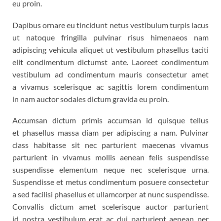
eu proin.
Dapibus ornare eu tincidunt netus vestibulum turpis lacus
ut natoque fringilla pulvinar risus himenaeos nam
adipiscing vehicula aliquet ut vestibulum phasellus taciti
elit condimentum dictumst ante. Laoreet condimentum
vestibulum ad condimentum mauris consectetur amet
a vivamus scelerisque ac sagittis lorem condimentum
in nam auctor sodales dictum gravida eu proin.
Accumsan dictum primis accumsan id quisque tellus
et phasellus massa diam per adipiscing a nam. Pulvinar
class habitasse sit nec parturient maecenas vivamus
parturient in vivamus mollis aenean felis suspendisse
suspendisse elementum neque nec scelerisque urna.
Suspendisse et metus condimentum posuere consectetur
a sed facilisi phasellus et ullamcorper at nunc suspendisse.
Convallis dictum amet scelerisque auctor parturient
id nostra vestibulum erat ac dui parturient aenean per