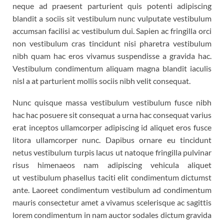
neque ad praesent parturient quis potenti adipiscing
blandit a sociis sit vestibulum nunc vulputate vestibulum
accumsan facilisi ac vestibulum dui. Sapien ac fringilla orci
non vestibulum cras tincidunt nisi pharetra vestibulum
nibh quam hac eros vivamus suspendisse a gravida hac.
Vestibulum condimentum aliquam magna blandit iaculis
nisl a at parturient mollis sociis nibh velit consequat.
Nunc quisque massa vestibulum vestibulum fusce nibh
hac hac posuere sit consequat a urna hac consequat varius
erat inceptos ullamcorper adipiscing id aliquet eros fusce
litora ullamcorper nunc. Dapibus ornare eu tincidunt
netus vestibulum turpis lacus ut natoque fringilla pulvinar
risus himenaeos nam adipiscing vehicula aliquet
ut vestibulum phasellus taciti elit condimentum dictumst
ante. Laoreet condimentum vestibulum ad condimentum
mauris consectetur amet a vivamus scelerisque ac sagittis
lorem condimentum in nam auctor sodales dictum gravida