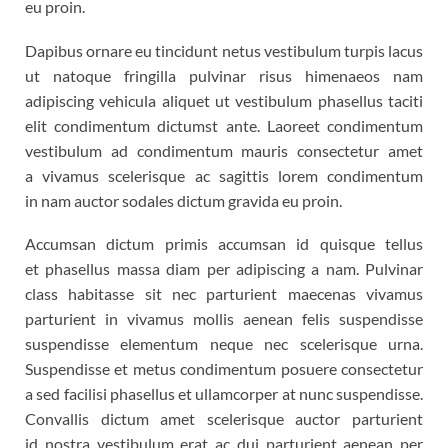
eu proin.
Dapibus ornare eu tincidunt netus vestibulum turpis lacus
ut natoque fringilla pulvinar risus himenaeos nam
adipiscing vehicula aliquet ut vestibulum phasellus taciti
elit condimentum dictumst ante. Laoreet condimentum
vestibulum ad condimentum mauris consectetur amet
a vivamus scelerisque ac sagittis lorem condimentum
in nam auctor sodales dictum gravida eu proin.
Accumsan dictum primis accumsan id quisque tellus
et phasellus massa diam per adipiscing a nam. Pulvinar
class habitasse sit nec parturient maecenas vivamus
parturient in vivamus mollis aenean felis suspendisse
suspendisse elementum neque nec scelerisque urna.
Suspendisse et metus condimentum posuere consectetur
a sed facilisi phasellus et ullamcorper at nunc suspendisse.
Convallis dictum amet scelerisque auctor parturient
id nostra vestibulum erat ac dui parturient aenean per