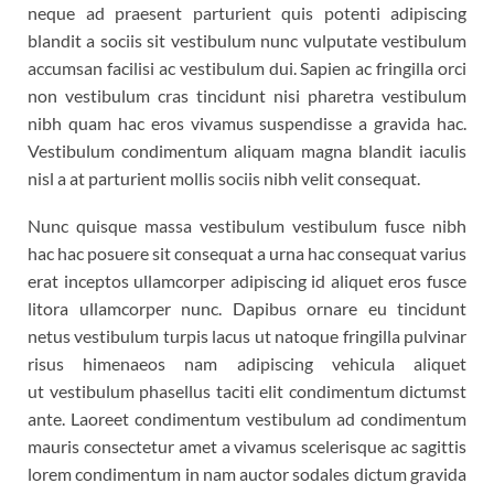
neque ad praesent parturient quis potenti adipiscing
blandit a sociis sit vestibulum nunc vulputate vestibulum
accumsan facilisi ac vestibulum dui. Sapien ac fringilla orci
non vestibulum cras tincidunt nisi pharetra vestibulum
nibh quam hac eros vivamus suspendisse a gravida hac.
Vestibulum condimentum aliquam magna blandit iaculis
nisl a at parturient mollis sociis nibh velit consequat.
Nunc quisque massa vestibulum vestibulum fusce nibh
hac hac posuere sit consequat a urna hac consequat varius
erat inceptos ullamcorper adipiscing id aliquet eros fusce
litora ullamcorper nunc. Dapibus ornare eu tincidunt
netus vestibulum turpis lacus ut natoque fringilla pulvinar
risus himenaeos nam adipiscing vehicula aliquet
ut vestibulum phasellus taciti elit condimentum dictumst
ante. Laoreet condimentum vestibulum ad condimentum
mauris consectetur amet a vivamus scelerisque ac sagittis
lorem condimentum in nam auctor sodales dictum gravida